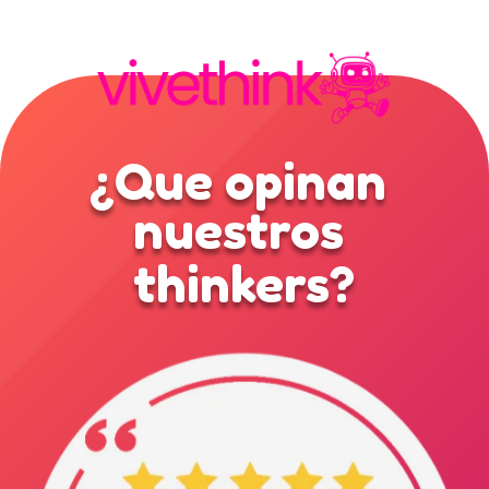
¿Que opinan 
nuestros 
thinkers?